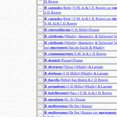
D. Rogers
B
.
capnodes
(Berk.) Y.-M. Ju & J. D. Rogers
var.
ru
J. D. Rogers
B
.
capnodes
(Berk.) Y.-M. Ju & J. D. Rogers
var.
the
Y.-M. Ju & J. D. Rogers
B
.
cinereolilacina
(J. H. Miller) Pouzar
B
.
citriformis
(Whalley, Hammelev, & Taligoola) V
B
.
citriformis
(Whalley, Hammelev, & Taligoola) V
var.
macrospora
Van der Gucht & Whalley
B
.
communapertura
Y.-M. Ju & J. D. Rogers
B
.
dennisii
(Pouzar) Pouzar
B
.
divergens
(Theiss.) Whalley & Laessøe
B
.
doidgeae
(J. H. Miller) Whalley & Laessøe
B
.
fuscella
(Rehm) San Martín & J. D. Rogers
B
.
grenadensis
(J. H. Miller) Whalley & Laessøe
B
.
kalchbrenneri
(Sacc.) Y.-M. Ju & J. D. Rogers
B
.
marginata
(Fr.: Fr.) Pouzar
B
.
mediterranea
(De Not.) Kuntze
B
.
mediterranea
(De Not.) Kuntze
var.
macrospora