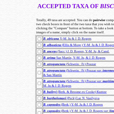
ACCEPTED TAXA OF
BIS
Totally, 49 taxa are accepted. You can do
pairwise
compa
two check boxes in front of the two taxa that you wish 
clicking the "Compare" button at bottom. To take a look 
images of a name, simply click on the name itself.
B
.
africana
Y.-M. Ju & J. D. Rogers
B
.
albosticta
(Ellis & Morg.) Y.-M. Ju & J. D. Roger
B
.
anceps
(Sacc.) J. D. Rogers, Y.-M. Ju, & Cand.
B
.
arima
San Martín, Y.-M. Ju, & J. D. Rogers
B
.
atropunctata
(Schwein.: Fr.) Pouzar
B
.
atropunctata
(Schwein.: Fr.) Pouzar
var.
interme
& San Martín
B
.
atropunctata
(Schwein.: Fr.) Pouzar
var.
maritim
M. Ju & J. D. Rogers
B
.
baileyi
(Berk. & Broome ex Cooke) Kuntze
B
.
bartholomaei
(Peck) Lar. N. Vasilyeva
B
.
capnodes
(Berk.) Y.-M. Ju & J. D. Rogers
B
.
capnodes
(Berk.) Y.-M. Ju & J. D. Rogers
var.
lim