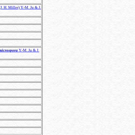
J. H. Miller) Y.-M. Ju & J.
microspora
Y.-M. Ju & J.