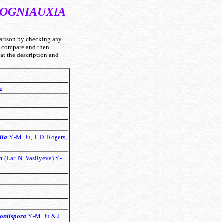
COGNIAUXIA
rison by checking any
to compare and then
at the description and
s
dia
Y.-M. Ju, J. D. Rogers,
a
(Lar. N. Vasilyeva) Y.-
oniispora
Y.-M. Ju & J.