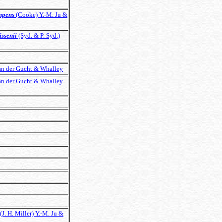
mpens
(Cooke) Y.-M. Ju &
issenii
(Syd. & P. Syd.)
an der Gucht & Whalley
an der Gucht & Whalley
(J. H. Miller) Y.-M. Ju &