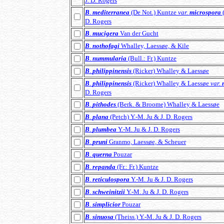
J. D. Rogers
B
.
mediterranea
(De Not.) Kuntze
var.
microspora
(
D. Rogers
B
.
mucigera
Van der Gucht
B
.
nothofagi
Whalley, Laessøe, & Kile
B
.
nummularia
(Bull.: Fr.) Kuntze
B
.
philippinensis
(Ricker) Whalley & Laessøe
B
.
philippinensis
(Ricker) Whalley & Laessøe
var.
D. Rogers
B
.
pithodes
(Berk. & Broome) Whalley & Laessøe
B
.
plana
(Petch) Y.-M. Ju & J. D. Rogers
B
.
plumbea
Y.-M. Ju & J. D. Rogers
B
.
pruni
Granmo, Laessøe, & Scheuer
B
.
querna
Pouzar
B
.
repanda
(Fr.: Fr.) Kuntze
B
.
reticulospora
Y.-M. Ju & J. D. Rogers
B
.
schweinitzii
Y.-M. Ju & J. D. Rogers
B
.
simplicior
Pouzar
B
.
sinuosa
(Theiss.) Y.-M. Ju & J. D. Rogers