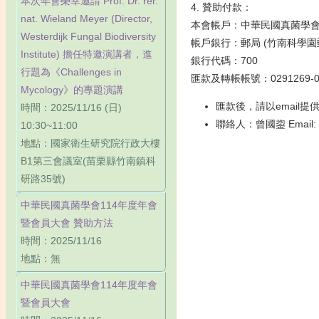
本次年會榮幸邀請 Prof. Dr. rer.
4. 贊助付款：
nat. Wieland Meyer (Director,
本會帳戶：中華民國真菌學
Westerdijk Fungal Biodiversity
帳戶銀行：郵局 (竹南科學園
Institute) 擔任特邀演講者，進
銀行代碼：700
行題為《Challenges in
匯款及轉帳帳號：0291269-01
Mycology》的專題演講
匯款後，請以emai
時間：2025/11/16 (日)
聯絡人：曾國鋆 Email: m
10:30~11:00
地點：國家衛生研究院行政大樓
B1第三會議室(苗栗縣竹南鎮科
研路35號)
中華民國真菌學會114年度年會
暨會員大會 贊助方法
時間：2025/11/16
地點：無
中華民國真菌學會114年度年會
暨會員大會