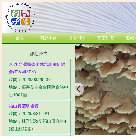
首頁
關於學會
出版刊物
真菌研究
連絡
訊息公告
2026台灣醫學黴菌培訓網研討
會(TWMMTN)
時間：2026/08/29–30
地點：張榮發基金會國際會議中
心1001廳
福山真菌研習營
時間：2026/8/31–9/1
地點：林業試驗所福山研究中心
桫欏長喙間座殼菌
擬團毛叢赤殼菌
類附胞炭豆菌
簇生小鬼傘
平滑炭輪菌
雪白拱頂菇
乳白錐蓋傘
竹生炭角菌
膠囊網孔菌
袋形地星
污膠鼓菌
黃銀耳
髮菌
(福山植物園)
 C.-H. Fu, C.-Y. Chen & T.-T. Chang
chia
disseminatus
bambusicola
yllus virgineus
ia eschscholtzii
linia corticium
nocybe lactea
ictyopanus gloeocystidiatus
(Schwein.) Berk. & M. A. Curtis
Trichocoma paradoxa
Bulgaria inquinans
Geastrum saccatum
Tremella flava
Y.-M. Ju & J. D. Rogers
(Pers.: Fr.) J. E. Lange
(Schwein.: Fr.) Sacc.
(J. E. Lange) Métrod
(Ehrenb.: Fr.) Rehm
(Wulfen) Kovalenko
C.-J. Chen
(Pers.) Fr.
Corner
Jungh.
Fr.: Fr.